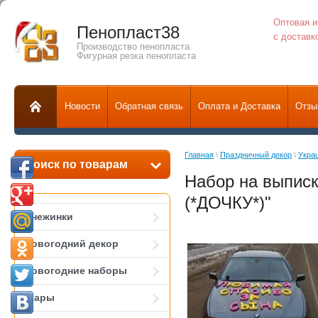
Оптовая и
Пенопласт38
с доставк
Производство пенопласта.
Фигурная резка пенопласта
Новости
Обратная связь
Оплата и Доставка
Отзы
Главная
 \ 
Праздничный декор
 \ 
Укра
Поиск по товарам
Набор на выпи
(*ДОЧКУ*)"
Снежинки
Новогодний декор
Новогодние наборы
Шары