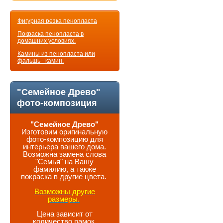
Фигурная резка пенопласта
Покраска пенопласта в
домашних условиях.
Камины из пенопласта или
фальшь - камин.
"Семейное Древо"
фото-композиция
"Семейное Древо"
Изготовим оригинальную
фото-композицию для
интерьера вашего дома.
Возможна замена слова
"Семья" на Вашу
фамилию, а также
покраска в другие цвета.
Возможны другие
размеры.
Цена зависит от
количество рамок.