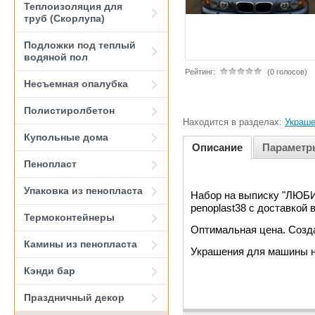
Теплоизоляция для
труб (Скорлупа)
Подложки под теплый
водяной пол
Рейтинг:
(0 голосов)
Несъемная опалубка
Полистиролбетон
Находится в разделах:
Украше
Купольные дома
Описание
Параметр
Пенопласт
Упаковка из пенопласта
Набор на выписку "ЛЮБ
penoplast38 с доставкой 
Термоконтейнеры
Оптимальная цена. Созда
Камины из пенопласта
Украшения для машины н
Кэнди бар
Праздничный декор