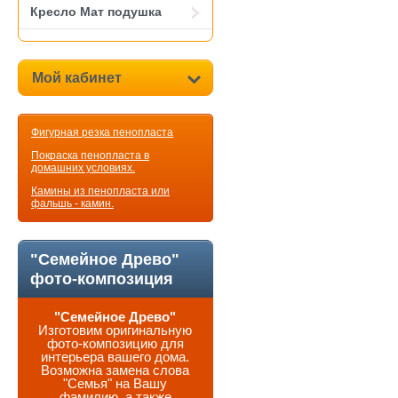
Кресло Мат подушка
Мой кабинет
Фигурная резка пенопласта
Покраска пенопласта в
домашних условиях.
Камины из пенопласта или
фальшь - камин.
"Семейное Древо"
фото-композиция
"Семейное Древо"
Изготовим оригинальную
фото-композицию для
интерьера вашего дома.
Возможна замена слова
"Семья" на Вашу
фамилию, а также