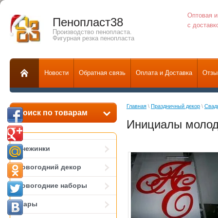
Оптовая и
Пенопласт38
с доставк
Производство пенопласта.
Фигурная резка пенопласта
Новости
Обратная связь
Оплата и Доставка
Отзы
Главная
 \ 
Праздничный декор
 \ 
Свад
Поиск по товарам
Инициалы молод
Снежинки
Новогодний декор
Новогодние наборы
Шары