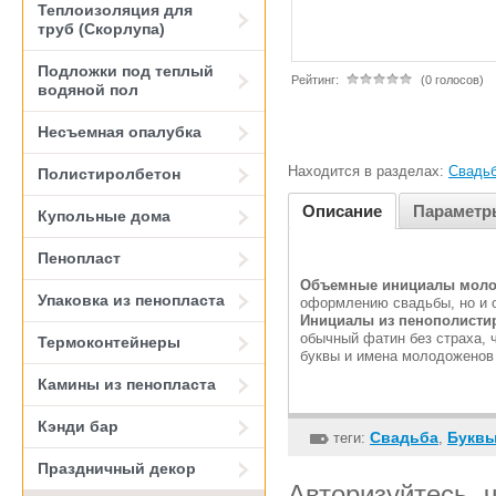
Теплоизоляция для
труб (Скорлупа)
Подложки под теплый
Рейтинг:
(0 голосов)
водяной пол
Несъемная опалубка
Находится в разделах:
Свадь
Полистиролбетон
Описание
Параметр
Купольные дома
Пенопласт
Объемные инициалы мол
Упаковка из пенопласта
оформлению свадьбы, но и 
Инициалы из пенополисти
обычный фатин без страха, 
Термоконтейнеры
буквы и имена молодоженов
Камины из пенопласта
Кэнди бар
Свадьба
Букв
теги:
,
Праздничный декор
Авторизуйтесь, 