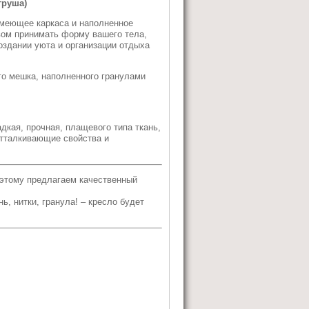
груша)
имеющее каркаса и наполненное
вом принимать форму вашего тела,
здании уюта и организации отдыха
го мешка, наполненного гранулами
адкая, прочная, плащевого типа ткань,
отталкивающие свойства и
этому предлагаем качественный
, нитки, гранула! – кресло будет