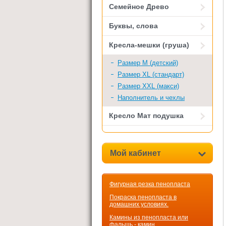
Семейное Древо
Буквы, слова
Кресла-мешки (груша)
Размер M (детский)
Размер XL (стандарт)
Размер XXL (макси)
Наполнитель и чехлы
Кресло Мат подушка
Мой кабинет
Фигурная резка пенопласта
Покраска пенопласта в
домашних условиях.
Камины из пенопласта или
фальшь - камин.