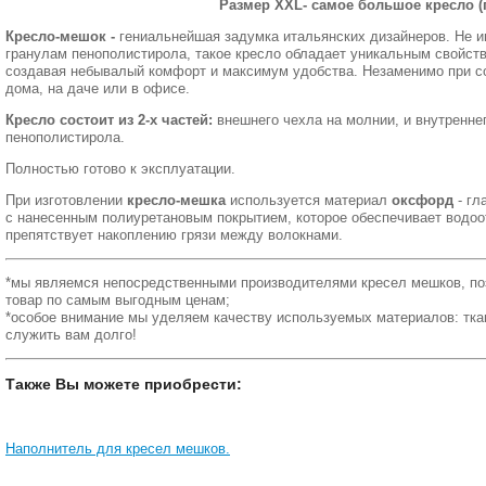
Размер XXL- самое большое кресло (
Кресло-мешок
-
гениальнейшая задумка итальянских дизайнеров. Не 
гранулам пенополистирола, такое кресло обладает уникальным свойст
создавая небывалый комфорт и максимум удобства. Незаменимо при со
дома, на даче или в офисе.
Кресло состоит из 2-х частей:
внешнего чехла на молнии, и внутренне
пенополистирола.
Полностью готово к эксплуатации.
При изготовлении
кресло-мешка
используется материал
оксфорд
- гл
с нанесенным полиуретановым покрытием, которое обеспечивает водо
препятствует накоплению грязи между волокнами.
*мы являемся непосредственными производителями кресел мешков, по
товар по самым выгодным ценам;
*особое внимание мы уделяем качеству используемых материалов: ткань
служить вам долго!
Также Вы можете приобрести:
Наполнитель для кресел мешков.