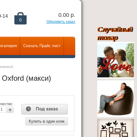
0.00
р.
9-14
0
Оформить заказ
Случайный
товар
огалерея
Скачать Прайс лист
ранжевый
Oxford (макси)
чество:
Купить в один клик