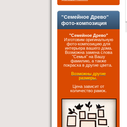
"Семейное Древо"
фото-композиция
"Семейное Древо"
Изготовим оригинальную
фото-композицию для
интерьера вашего дома.
Возможна замена слова
"Семья" на Вашу
фамилию, а также
покраска в другие цвета.
Возможны другие
размеры.
Цена зависит от
количество рамок.