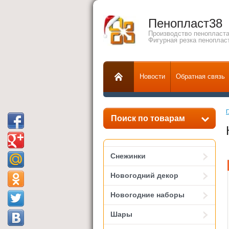
Пенопласт38
Производство пенопласта
Фигурная резка пеноплас
Новости
Обратная связь
Г
Поиск по товарам
Снежинки
Новогодний декор
Новогодние наборы
Шары