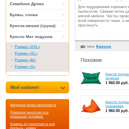
Семейное Древо
Для поддержания хорошего в
пылесосом. Свежие пятна уд
Буквы, слова
мягкой мебели. Чистку пров
всей поверхности ткани, а н
просохнуть.
Кресла-мешки (груша)
Кресло Мат подушка
Кресло
теги:
Размер «XXL»
Размер «XL»
Похожие
Размер «M»
Размер «S»
Кресло подуш
зеленая
1 960.00 руб.
Мой кабинет
Кресло подуш
Фигурная резка пенопласта
оранжевая
1 960.00 руб.
Покраска пенопласта в
домашних условиях.
Камины из пенопласта или
фальшь - камин.