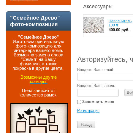
Аксессуары
"Семейное Древо"
Наполнитель
фото-композиция
100 л
400.00 руб.
"Семейное Древо"
Изготовим оригинальную
фото-композицию для
интерьера вашего дома.
Возможна замена слова
Авторизуйтесь, 
"Семья" на Вашу
фамилию, а также
покраска в другие цвета.
Введите Ваш e-mail:
Возможны другие
размеры.
Введите Ваш пароль:
Цена зависит от
Во
количество рамок.
Запомнить меня
Регистрация
Назад