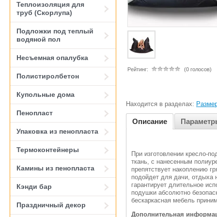
Теплоизоляция для
труб (Скорлупа)
Подложки под теплый
водяной пол
Несъемная опалубка
Рейтинг:
(0 голосов)
Полистиролбетон
Купольные дома
Находится в разделах:
Разме
Пенопласт
Описание
Параметр
Упаковка из пенопласта
Термоконтейнеры
При изготовлении кресло-по
ткань, с нанесенным полиур
Камины из пенопласта
препятствует накоплению гр
подойдет для дачи, отдыха н
гарантирует длительное исп
Кэнди бар
подушки абсолютно безопасн
бескаркасная мебель приним
Праздничный декор
Дополнительная информа