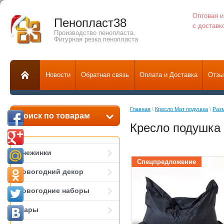
Оптовая и
Пенопласт38
с доставк
Производство пенопласта.
Фигурная резка пенопласта
Новости
Обратная связь
Оплата и Доставка
Отзы
Главная
 \ 
Кресло Мат подушка
 \ 
Раз
Поиск по товарам
Кресло подушка 
Снежинки
Спецпредложение
Новогодний декор
Новогодние наборы
Шары