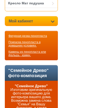
Кресло Мат подушка
Мой кабинет
Фигурная резка пенопласта
Покраска пенопласта в
домашних условиях.
Камины из пенопласта или
фальшь - камин.
"Семейное Древо"
фото-композиция
"Семейное Древо"
Изготовим оригинальную
фото-композицию для
интерьера вашего дома.
Возможна замена слова
"Семья" на Вашу
фамилию, а также