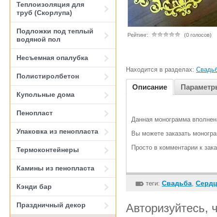
Теплоизоляция для
труб (Скорлупа)
Подложки под теплый
Рейтинг:
(0 голосов)
водяной пол
Несъемная опалубка
Находится в разделах:
Свадь
Полистиролбетон
Описание
Параметр
Купольные дома
Пенопласт
Данная монограмма вполнена
Упаковка из пенопласта
Вы можете заказать моногра
Просто в комментарии к зак
Термоконтейнеры
Камины из пенопласта
Свадьба
Серд
теги:
,
Кэнди бар
Праздничный декор
Авторизуйтесь, 