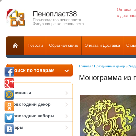
Оптовая и
Пенопласт38
с доставк
Производство пенопласта.
Фигурная резка пенопласта
Новости
Обратная связь
Оплата и Доставка
Отзы
Главная
 \ 
Праздничный декор
 \ 
Свад
Поиск по товарам
Монограмма из 
Снежинки
Новогодний декор
Новогодние наборы
Шары