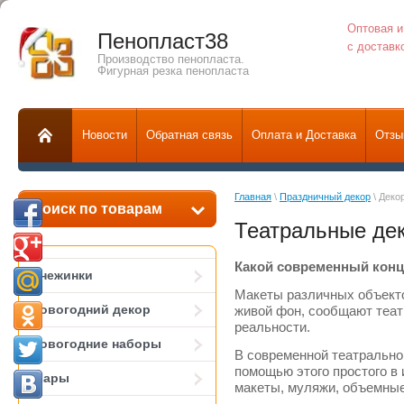
Оптовая и
Пенопласт38
с доставк
Производство пенопласта.
Фигурная резка пенопласта
Новости
Обратная связь
Оплата и Доставка
Отзы
Главная
 \ 
Праздничный декор
 \ Деко
Поиск по товарам
Театральные дек
Какой современный конц
Снежинки
Макеты различных объектов
Новогодний декор
живой фон, сообщают теат
реальности.
Новогодние наборы
В современной театрально
помощью этого простого в 
Шары
макеты, муляжи, объемные