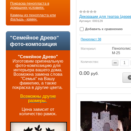
Покраска пенопласта в
домашних условиях.
Камины из пенопласта или
Декорации для театра (дере
фальшь - камин.
Артикул: 000126
Добавить к сравнению
"Семейное Древо"
Пенопласт 38
фото-композиция
Пенополис
Материал:
М-25
"Семейное Древо"
Изготовим оригинальную
Количество:
фото-композицию для
интерьера вашего дома.
0.00
руб.
Возможна замена слова
"Семья" на Вашу
фамилию, а также
покраска в другие цвета.
Возможны другие
размеры.
Цена зависит от
количество рамок.