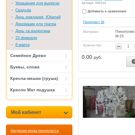
Украшения для выписки
Артикул: 000123
Свадьба
Добавить к сравнению
День рождения, Юбилей
Пенопласт 38
Декорации для театра
День св.валентина
Пенополис
Материал:
М-25
23 февраля
8 марта
Количество:
Семейное Древо
0.00
руб.
Буквы, слова
Кресла-мешки (груша)
Кресло Мат подушка
Мой кабинет
Фигурная резка пенопласта