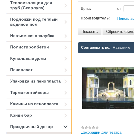
Теплоизоляция для
труб (Скорлупа)
Цена:
от
Производитель:
Пеноплас
Подложки под теплый
водяной пол
Показать
Сбросить филь
Несъемная опалубка
Полистиролбетон
Сортировать по:
Названию
Купольные дома
Пенопласт
Упаковка из пенопласта
Термоконтейнеры
Камины из пенопласта
Кэнди бар
Праздничный декор
Декорации для театра